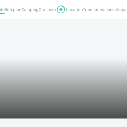
ctu
Bon plan
Camping
Croisiere
Location
Tourisme
Vacance
Voya